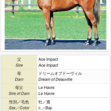
父
Ace Impact
Sire
Ace Impact
母
ドリームオブドーヴィル
Dam
Dream of Deauville
母父
Le Havre
Sire of Dam
Le Havre
性別／毛色
牡／鹿
Sex／Color
c.／Bay.