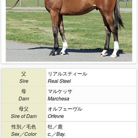
父
リアルスティール
Sire
Real Steel
母
マルケッサ
Dam
Marchesa
母父
オルフェーヴル
Sire of Dam
Orfevre
性別／毛色
牡／鹿
Sex／Color
c.／Bay.