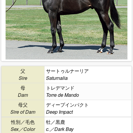
父
サートゥルナーリア
Sire
Saturnalia
母
トレデマンド
Dam
Torre de Mando
母父
ディープインパクト
Sire of Dam
Deep Impact
性別／毛色
牡／黒鹿
Sex／Color
c.／Dark Bay