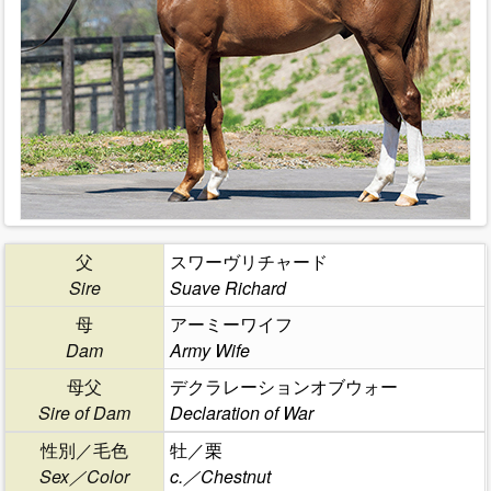
父
スワーヴリチャード
Sire
Suave Richard
母
アーミーワイフ
Dam
Army Wife
母父
デクラレーションオブウォー
Sire of Dam
Declaration of War
性別／毛色
牡／栗
Sex／Color
c.／Chestnut