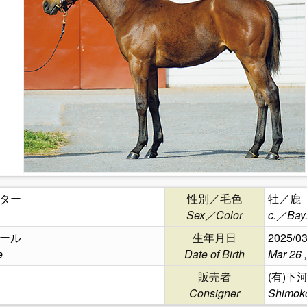
ター
性別／毛色
牡／鹿
Sex／Color
c.／Bay
ール
生年月日
2025/03
e
Date of Birth
Mar 26 
販売者
(有)
Consigner
Shimoko