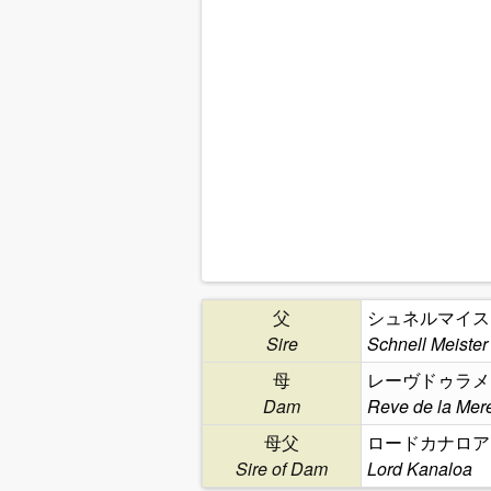
父
シュネルマイス
Sire
Schnell Meister
母
レーヴドゥラメ
Dam
Reve de la Mer
母父
ロードカナロア
Sire of Dam
Lord Kanaloa