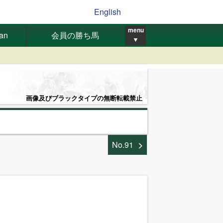
English
menu
pan
会員の勝ち馬
▼
画像及びブラックタイプの無断転載禁止
No.91