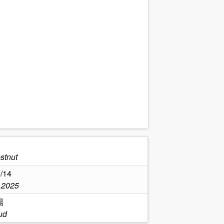
stnut
/14
,2025
場
ud