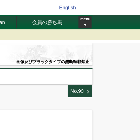
English
menu
pan
会員の勝ち馬
▼
画像及びブラックタイプの無断転載禁止
No.93