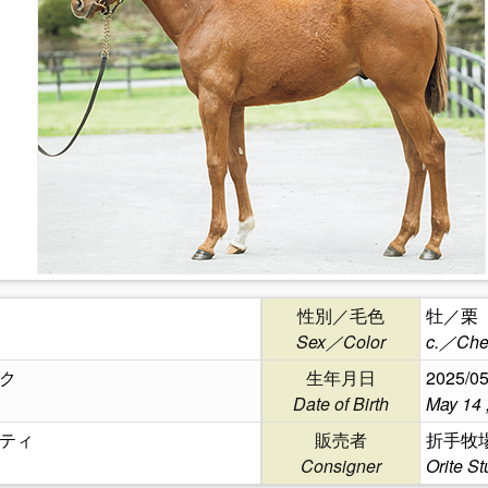
性別／毛色
牡／栗
Sex／Color
c.／Che
ク
生年月日
2025/05
Date of Birth
May 14 
ティ
販売者
折手牧
Consigner
Orite St