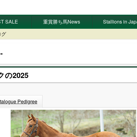
T SALE
重賞勝ち馬News
Stallions in Ja
ログ
クの2025
talogue Pedigree