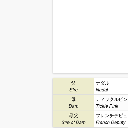
父
ナダル
Sire
Nadal
母
ティックルピン
Dam
Tickle Pink
母父
フレンチデピュ
Sire of Dam
French Deputy