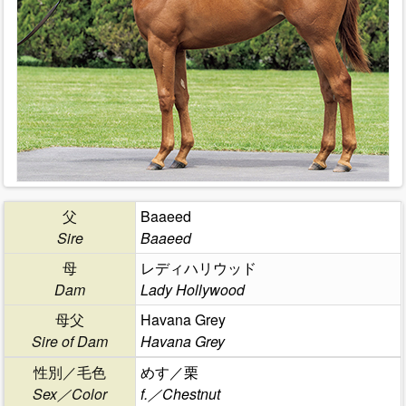
父
Baaeed
Sire
Baaeed
母
レディハリウッド
Dam
Lady Hollywood
母父
Havana Grey
Sire of Dam
Havana Grey
性別／毛色
めす／栗
Sex／Color
f.／Chestnut