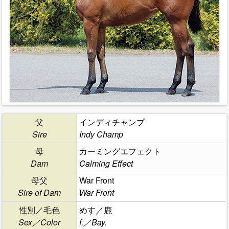
父
インディチャンプ
Sire
Indy Champ
母
カーミングエフェクト
Dam
Calming Effect
母父
War Front
Sire of Dam
War Front
性別／毛色
めす／鹿
Sex／Color
f.／Bay.