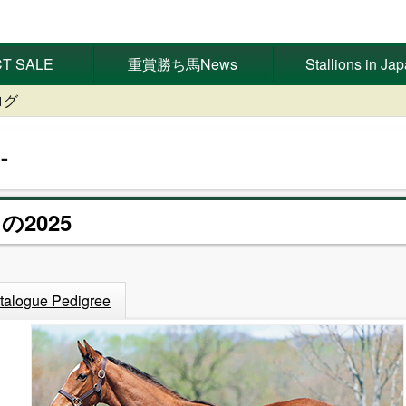
T SALE
重賞勝ち馬News
Stallions in Ja
ログ
の2025
talogue Pedigree