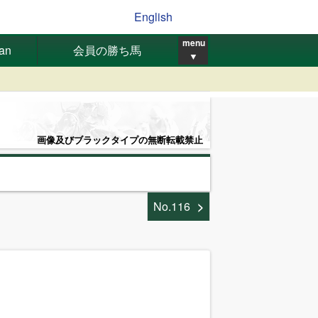
English
menu
pan
会員の勝ち馬
▼
画像及びブラックタイプの無断転載禁止
No.116