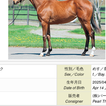
ク
性別／毛色
めす／
Sex／Color
f.／Bay.
生年月日
2025/04
Date of Birth
Apr 14 
販売者
(株)パ
Consigner
Pearl T