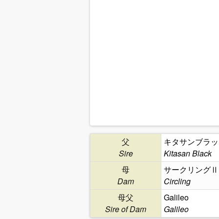
父
キタサンブラッ
Sire
Kitasan Black
母
サークリングⅡ
Dam
Circling
母父
Galileo
Sire of Dam
Galileo