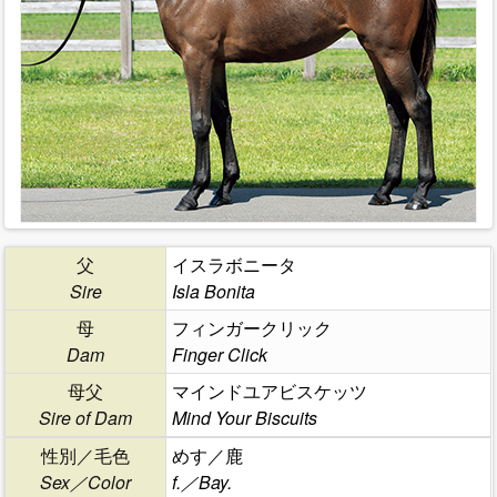
父
イスラボニータ
Sire
Isla Bonita
母
フィンガークリック
Dam
Finger Click
母父
マインドユアビスケッツ
Sire of Dam
Mind Your Biscuits
性別／毛色
めす／鹿
Sex／Color
f.／Bay.