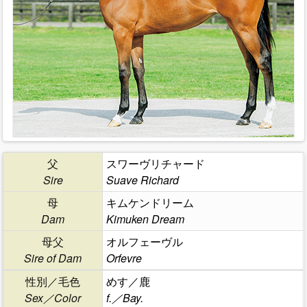
父
スワーヴリチャード
Sire
Suave Richard
母
キムケンドリーム
Dam
Kimuken Dream
母父
オルフェーヴル
Sire of Dam
Orfevre
性別／毛色
めす／鹿
Sex／Color
f.／Bay.