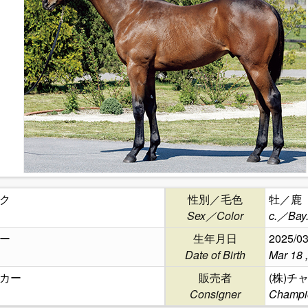
ク
性別／毛色
牡／鹿
Sex／Color
c.／Bay
ー
生年月日
2025/03
Date of Birth
Mar 18 
カー
販売者
(株)
Consigner
Champio