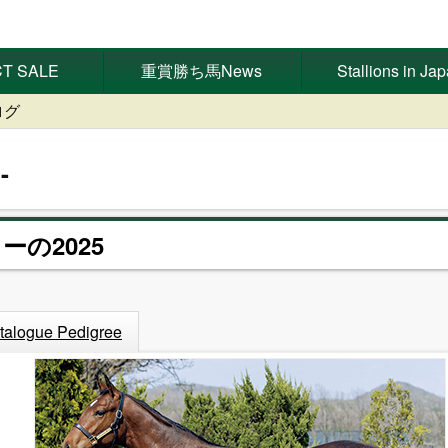
T SALE
重賞勝ち馬News
Stallions in Ja
ログ
ーの2025
talogue Pedigree