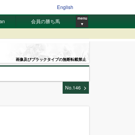
English
menu
pan
会員の勝ち馬
▼
画像及びブラックタイプの無断転載禁止
No.146