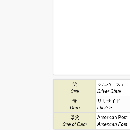
父
シルバーステー
Sire
Silver State
母
リリサイド
Dam
Liliside
母父
American Post
Sire of Dam
American Post