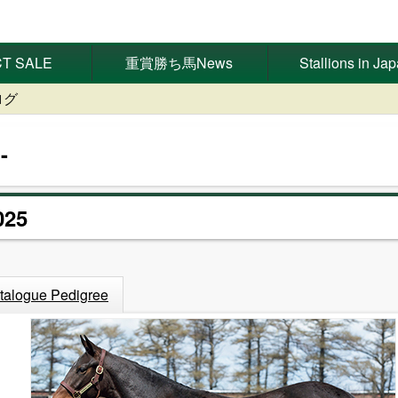
T SALE
重賞勝ち馬News
Stallions in Ja
ログ
25
talogue Pedigree