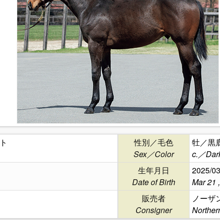
ト
性別／毛色
牡／黒
Sex／Color
c.／Dar
生年月日
2025/03
Date of Birth
Mar 21 
販売者
ノーザ
Consigner
Norther