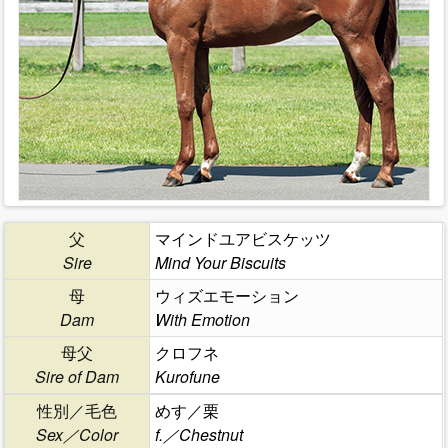
父
マインドユアビスケッツ
Sire
Mind Your Biscuits
母
ウィズエモーション
Dam
With Emotion
母父
クロフネ
Sire of Dam
Kurofune
性別／毛色
めす／栗
Sex／Color
f.／Chestnut