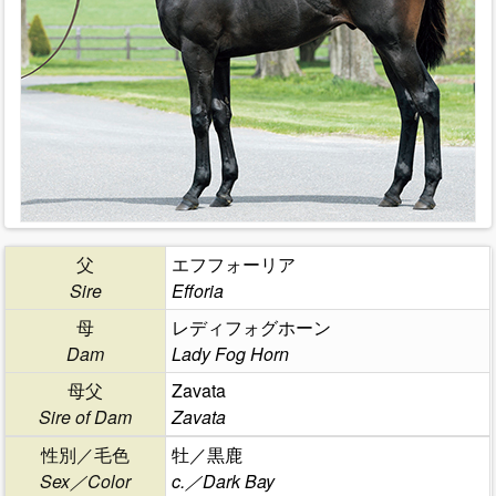
父
エフフォーリア
Sire
Efforia
母
レディフォグホーン
Dam
Lady Fog Horn
母父
Zavata
Sire of Dam
Zavata
性別／毛色
牡／黒鹿
Sex／Color
c.／Dark Bay