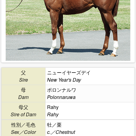
父
ニューイヤーズデイ
Sire
New Year's Day
母
ポロンナルワ
Dam
Polonnaruwa
母父
Rahy
Sire of Dam
Rahy
性別／毛色
牡／栗
Sex／Color
c.／Chestnut