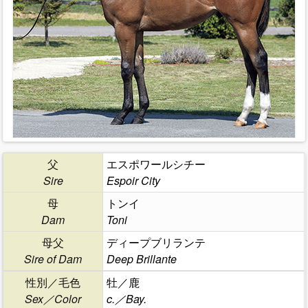
父
エスポワールシチー
Sire
Espoir City
母
トンイ
Dam
Toni
母父
ディープブリランテ
Sire of Dam
Deep Brillante
性別／毛色
牡／鹿
Sex／Color
c.／Bay.