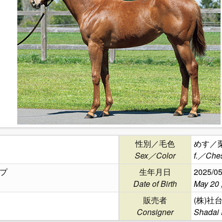
性別／毛色
めす／
Sex／Color
f.／Ches
プ
生年月日
2025/05
Date of Birth
May 20 
販売者
(株)社
Consigner
Shadai