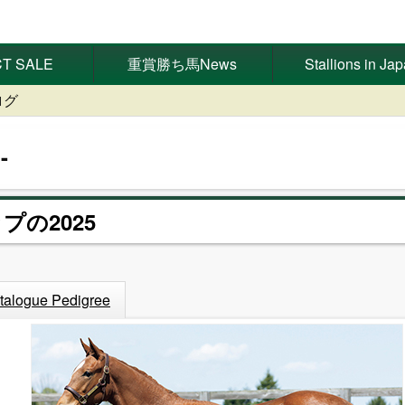
T SALE
重賞勝ち馬News
Stallions in Ja
ログ
プの2025
talogue Pedigree