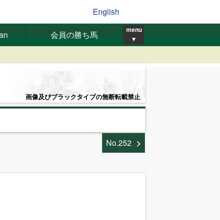
English
menu
pan
会員の勝ち馬
▼
画像及びブラックタイプの無断転載禁止
No.252