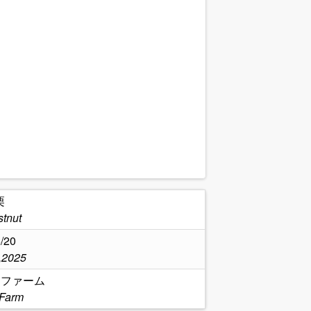
栗
tnut
/20
,2025
台ファーム
 Farm