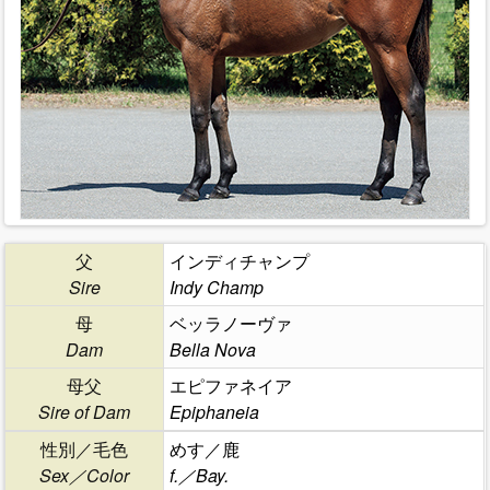
父
インディチャンプ
Sire
Indy Champ
母
ベッラノーヴァ
Dam
Bella Nova
母父
エピファネイア
Sire of Dam
Epiphaneia
性別／毛色
めす／鹿
Sex／Color
f.／Bay.