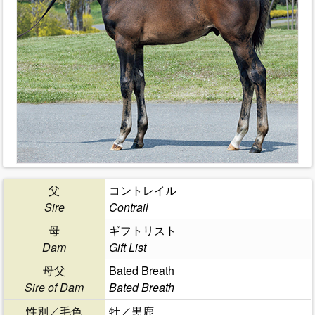
父
コントレイル
Sire
Contrail
母
ギフトリスト
Dam
Gift List
母父
Bated Breath
Sire of Dam
Bated Breath
性別／毛色
牡／黒鹿