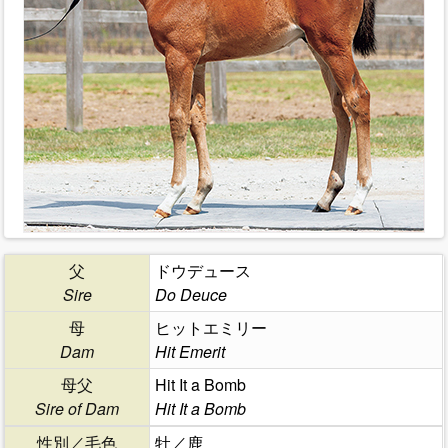
父
ドウデュース
Sire
Do Deuce
母
ヒットエミリー
Dam
Hit Emerit
母父
Hit It a Bomb
Sire of Dam
Hit It a Bomb
性別／毛色
牡／鹿