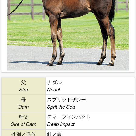
父
ナダル
Sire
Nadal
母
スプリットザシー
Dam
Sprit the Sea
母父
ディープインパクト
Sire of Dam
Deep Impact
性別／毛色
牡／鹿