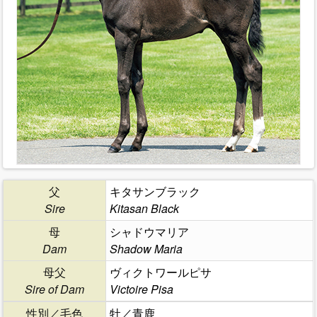
父
キタサンブラック
Sire
Kitasan Black
母
シャドウマリア
Dam
Shadow Maria
母父
ヴィクトワールピサ
Sire of Dam
Victoire Pisa
性別／毛色
牡／青鹿