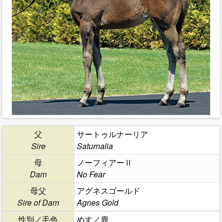
父
サートゥルナーリア
Sire
Saturnalia
母
ノーフィアーⅡ
Dam
No Fear
母父
アグネスゴールド
Sire of Dam
Agnes Gold
性別／毛色
めす／鹿