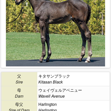
父
キタサンブラック
Sire
Kitasan Black
母
ウェイヴェルアベニュー
Dam
Wavell Avenue
母父
Harlington
Sire of Dam
Harlington