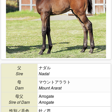
父
ナダル
Sire
Nadal
母
マウントアララト
Dam
Mount Ararat
母父
Arrogate
Sire of Dam
Arrogate
性別／毛色
牡／芦