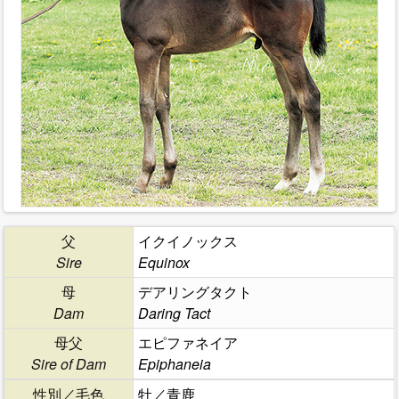
父
イクイノックス
Sire
Equinox
母
デアリングタクト
Dam
Daring Tact
母父
エピファネイア
Sire of Dam
Epiphaneia
性別／毛色
牡／青鹿