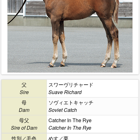
父
スワーヴリチャード
Sire
Suave Richard
母
ソヴィエトキャッチ
Dam
Soviet Catch
母父
Catcher In The Rye
Sire of Dam
Catcher In The Rye
性別／毛色
めす／栗