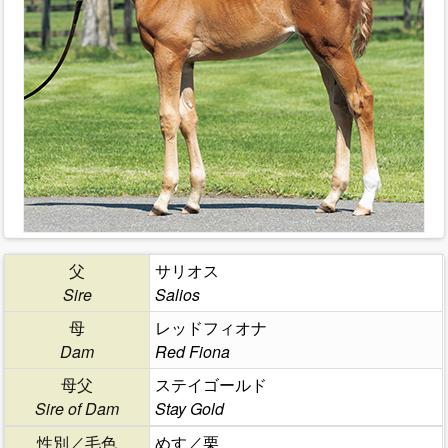
父
サリオス
Sire
Salios
母
レッドフィオナ
Dam
Red Fiona
母父
ステイゴールド
Sire of Dam
Stay Gold
性別／毛色
めす／栗