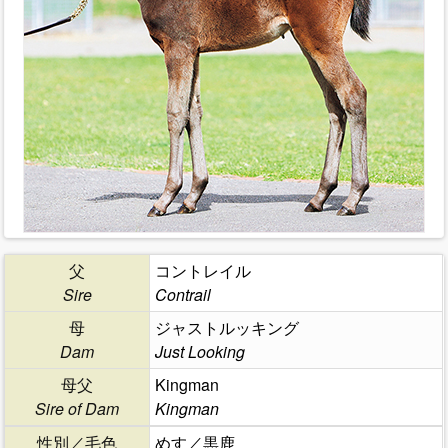
父
コントレイル
Sire
Contrail
母
ジャストルッキング
Dam
Just Looking
母父
Kingman
Sire of Dam
Kingman
性別／毛色
めす／黒鹿