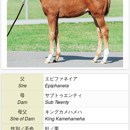
父
エピファネイア
Sire
Epiphaneia
母
サブトゥエンティ
Dam
Sub Twenty
母父
キングカメハメハ
Sire of Dam
King Kamehameha
性別／毛色
牡／栗