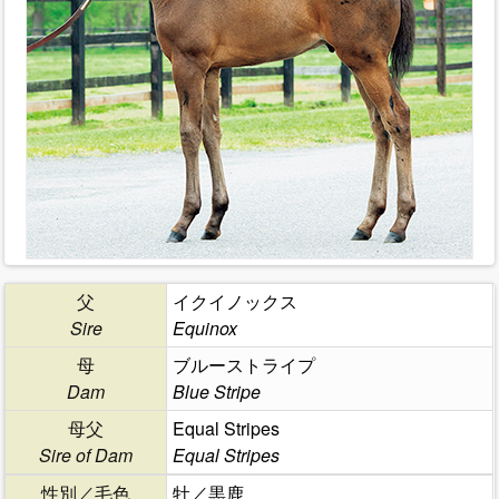
父
イクイノックス
Sire
Equinox
母
ブルーストライプ
Dam
Blue Stripe
母父
Equal Stripes
Sire of Dam
Equal Stripes
性別／毛色
牡／黒鹿