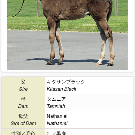
父
キタサンブラック
Sire
Kitasan Black
母
タムニア
Dam
Tamniah
母父
Nathaniel
Sire of Dam
Nathaniel
性別／毛色
牡／黒鹿