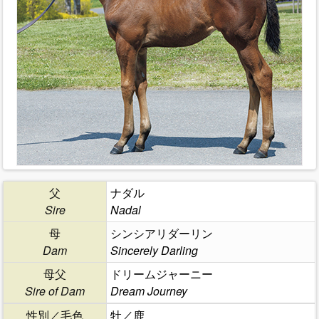
父
ナダル
Sire
Nadal
母
シンシアリダーリン
Dam
Sincerely Darling
母父
ドリームジャーニー
Sire of Dam
Dream Journey
性別／毛色
牡／鹿