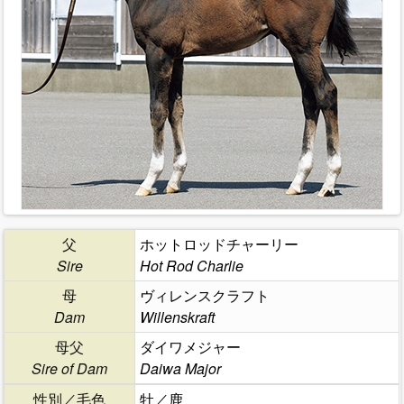
父
ホットロッドチャーリー
Sire
Hot Rod Charlie
母
ヴィレンスクラフト
Dam
Willenskraft
母父
ダイワメジャー
Sire of Dam
Daiwa Major
性別／毛色
牡／鹿