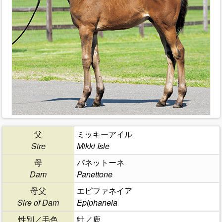
父
ミッキーアイル
Sire
Mikki Isle
母
パネットーネ
Dam
Panettone
母父
エピファネイア
Sire of Dam
Epiphaneia
性別／毛色
牡／鹿