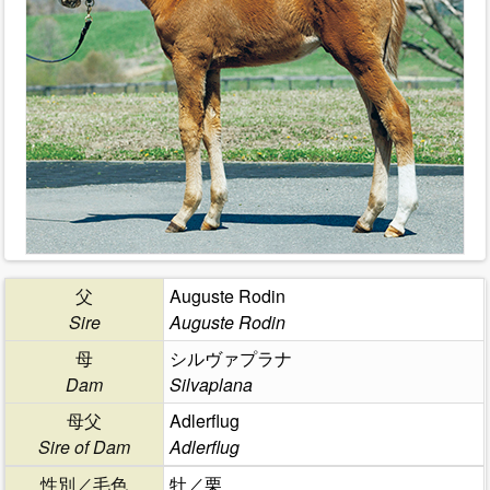
父
Auguste Rodin
Sire
Auguste Rodin
母
シルヴァプラナ
Dam
Silvaplana
母父
Adlerflug
Sire of Dam
Adlerflug
性別／毛色
牡／栗