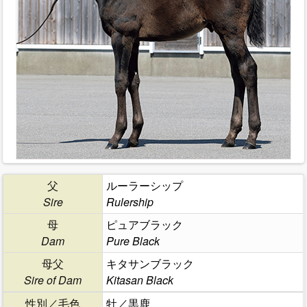
父
ルーラーシップ
Sire
Rulership
母
ピュアブラック
Dam
Pure Black
母父
キタサンブラック
Sire of Dam
Kitasan Black
性別／毛色
牡／黒鹿