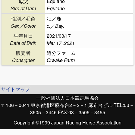
母父
Equiano
Sire of Dam
Equiano
性別／毛色
牡／鹿
Sex／Color
c.／Bay.
生年月日
2021/03/17
Date of Birth
Mar 17 ,2021
販売者
追分ファーム
Consigner
Oiwake Farm
サイトマップ
一般社団法人日本競走馬協会
〒106－0041 東京都港区麻布台2－2－1 麻布台ビル TEL:03－
3505－3445 FAX:03－3505－3455
Copyright ©1999 Japan Racing Horse Association