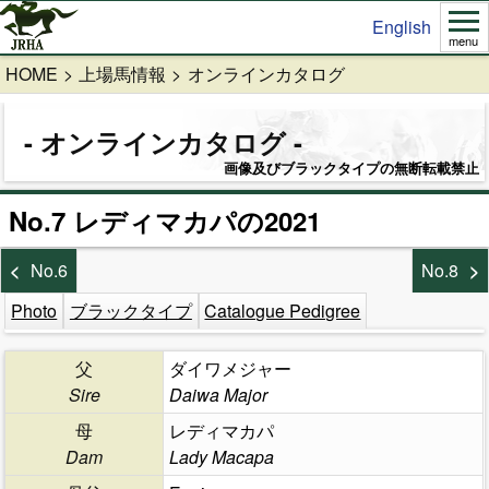
English
menu
HOME
上場馬情報
オンラインカタログ
オンラインカタログ
画像及びブラックタイプの無断転載禁止
No.7 レディマカパの2021
No.6
No.8
Photo
ブラックタイプ
Catalogue Pedigree
父
ダイワメジャー
Sire
Daiwa Major
母
レディマカパ
Dam
Lady Macapa