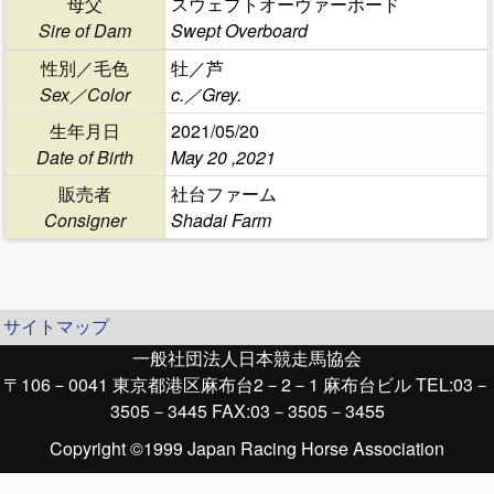
母父
スウェプトオーヴァーボード
Sire of Dam
Swept Overboard
性別／毛色
牡／芦
Sex／Color
c.／Grey.
生年月日
2021/05/20
Date of Birth
May 20 ,2021
販売者
社台ファーム
Consigner
Shadai Farm
サイトマップ
一般社団法人日本競走馬協会
〒106－0041 東京都港区麻布台2－2－1 麻布台ビル TEL:03－
3505－3445 FAX:03－3505－3455
Copyright ©1999 Japan Racing Horse Association