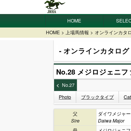
HOME
SELEC
HOME
上場馬情報
オンラインカタ
オンラインカタログ
No.28 メジロジェニフ
No.27
Photo
ブラックタイプ
Cat
父
ダイワメジャー
Sire
Daiwa Major
母
メジロジェニフ