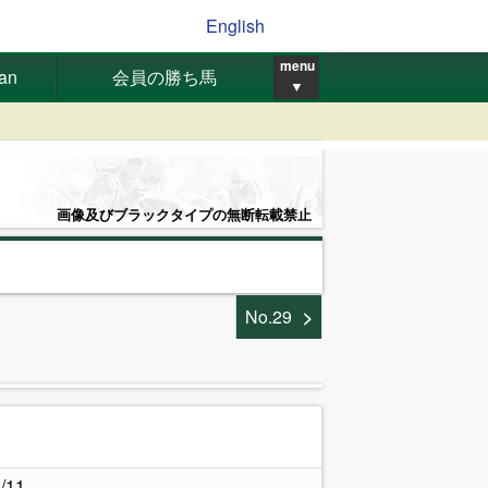
English
menu
pan
会員の勝ち馬
▼
画像及びブラックタイプの無断転載禁止
No.29
.
/11