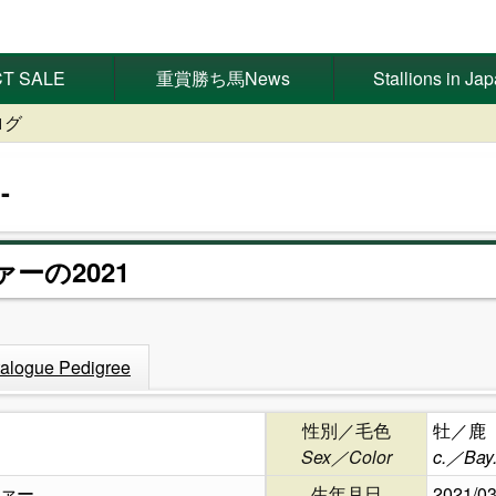
T SALE
重賞勝ち馬News
Stallions in Ja
ログ
ァーの2021
alogue Pedigree
性別／毛色
牡／鹿
Sex／Color
c.／Bay
ァー
生年月日
2021/03