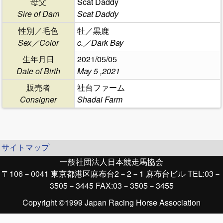
母父
Scat Daddy
Sire of Dam
Scat Daddy
性別／毛色
牡／黒鹿
Sex／Color
c.／Dark Bay
生年月日
2021/05/05
Date of Birth
May 5 ,2021
販売者
社台ファーム
Consigner
Shadai Farm
サイトマップ
一般社団法人日本競走馬協会
〒106－0041 東京都港区麻布台2－2－1 麻布台ビル TEL:03－
3505－3445 FAX:03－3505－3455
Copyright ©1999 Japan Racing Horse Association