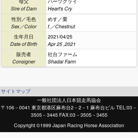
母父
ハーツクライ
Sire of Dam
Heart's Cry
性別／毛色
めす／栗
Sex／Color
f.／Chestnut
生年月日
2021/04/25
Date of Birth
Apr 25 ,2021
販売者
社台ファーム
Consigner
Shadai Farm
サイトマップ
一般社団法人日本競走馬協会
〒106－0041 東京都港区麻布台2－2－1 麻布台ビル TEL:03－
3505－3445 FAX:03－3505－3455
Copyright ©1999 Japan Racing Horse Association