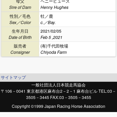
母父
ヘニーヒューズ
Sire of Dam
Henny Hughes
性別／毛色
牡／鹿
Sex／Color
c.／Bay.
生年月日
2021/02/05
Date of Birth
Feb 5 ,2021
販売者
(有)千代田牧場
Consigner
Chiyoda Farm
サイトマップ
一般社団法人日本競走馬協会
〒106－0041 東京都港区麻布台2－2－1 麻布台ビル TEL:03－
3505－3445 FAX:03－3505－3455
Copyright ©1999 Japan Racing Horse Association