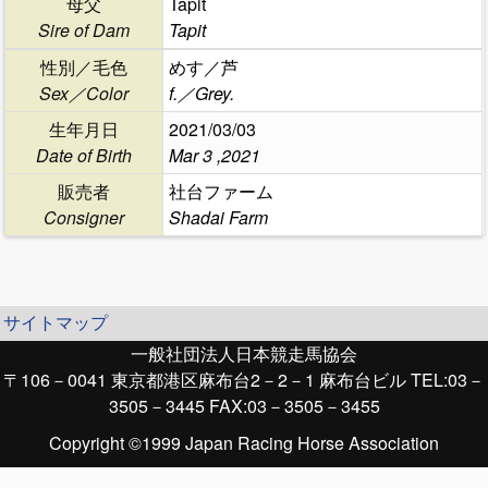
母父
Tapit
Sire of Dam
Tapit
性別／毛色
めす／芦
Sex／Color
f.／Grey.
生年月日
2021/03/03
Date of Birth
Mar 3 ,2021
販売者
社台ファーム
Consigner
Shadai Farm
サイトマップ
一般社団法人日本競走馬協会
〒106－0041 東京都港区麻布台2－2－1 麻布台ビル TEL:03－
3505－3445 FAX:03－3505－3455
Copyright ©1999 Japan Racing Horse Association