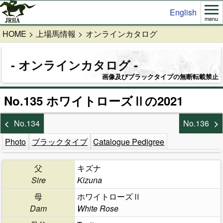
English
menu
HOME
上場馬情報
オンラインカタログ
オンラインカタログ
画像及びブラックタイプの無断転載禁止
No.135 ホワイトローズⅡの2021
No.134
No.136
Photo
ブラックタイプ
Catalogue Pedigree
父
キズナ
Sire
Kizuna
母
ホワイトローズⅡ
Dam
White Rose