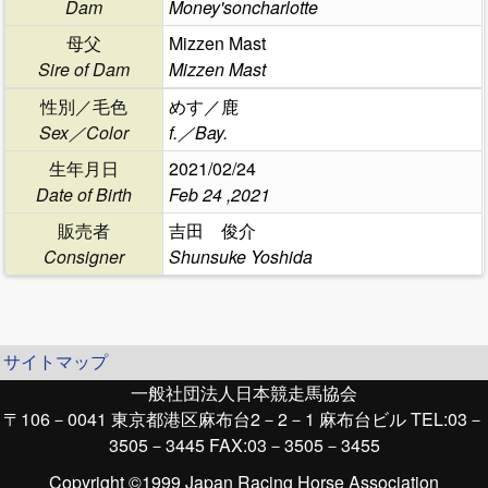
Dam
Money'soncharlotte
母父
Mizzen Mast
Sire of Dam
Mizzen Mast
性別／毛色
めす／鹿
Sex／Color
f.／Bay.
生年月日
2021/02/24
Date of Birth
Feb 24 ,2021
販売者
吉田 俊介
Consigner
Shunsuke Yoshida
サイトマップ
一般社団法人日本競走馬協会
〒106－0041 東京都港区麻布台2－2－1 麻布台ビル TEL:03－
3505－3445 FAX:03－3505－3455
Copyright ©1999 Japan Racing Horse Association