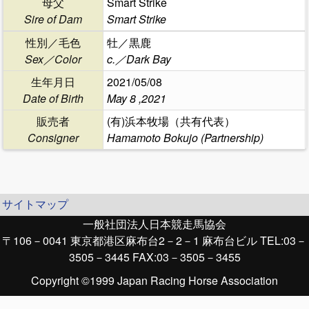
母父
Smart Strike
Sire of Dam
Smart Strike
性別／毛色
牡／黒鹿
Sex／Color
c.／Dark Bay
生年月日
2021/05/08
Date of Birth
May 8 ,2021
販売者
(有)浜本牧場（共有代表）
Consigner
Hamamoto Bokujo (Partnership)
サイトマップ
一般社団法人日本競走馬協会
〒106－0041 東京都港区麻布台2－2－1 麻布台ビル TEL:03－
3505－3445 FAX:03－3505－3455
Copyright ©1999 Japan Racing Horse Association