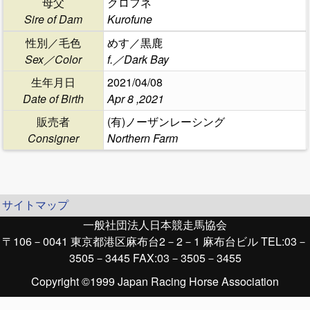
母父
クロフネ
Sire of Dam
Kurofune
性別／毛色
めす／黒鹿
Sex／Color
f.／Dark Bay
生年月日
2021/04/08
Date of Birth
Apr 8 ,2021
販売者
(有)ノーザンレーシング
Consigner
Northern Farm
サイトマップ
一般社団法人日本競走馬協会
〒106－0041 東京都港区麻布台2－2－1 麻布台ビル TEL:03－
3505－3445 FAX:03－3505－3455
Copyright ©1999 Japan Racing Horse Association