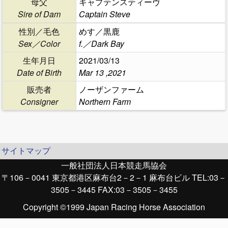
母父
キャプテンスティーヴ
Sire of Dam
Captain Steve
性別／毛色
めす／黒鹿
Sex／Color
f.／Dark Bay
生年月日
2021/03/13
Date of Birth
Mar 13 ,2021
販売者
ノーザンファーム
Consigner
Northern Farm
サイトマップ
一般社団法人日本競走馬協会
〒106－0041 東京都港区麻布台2－2－1 麻布台ビル TEL:03－
3505－3445 FAX:03－3505－3455
Copyright ©1999 Japan Racing Horse Association