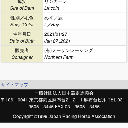
母父
リンカーン
Sire of Dam
Lincoln
性別／毛色
めす／鹿
Sex／Color
f.／Bay.
生年月日
2021/01/27
Date of Birth
Jan 27 ,2021
販売者
(有)ノーザンレーシング
Consigner
Northern Farm
サイトマップ
一般社団法人日本競走馬協会
〒106－0041 東京都港区麻布台2－2－1 麻布台ビル TEL:03－
3505－3445 FAX:03－3505－3455
Copyright ©1999 Japan Racing Horse Association